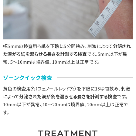
幅5mmの検査用ろ紙を下瞼に5分間挟み、刺激によって
分泌され
た涙がろ紙を湿らせる長さを計測する検査
です。5mm以下が異
常、5～10mmは境界値、10mm以上は正常です。
ゾーンクイック検査
黄色の検査用糸（フェノールレッド糸）を下瞼に15秒間挟み、刺激
によって
分泌された涙が糸を湿らせる長さを計測する検査
です。
10mm以下が異常、10～20mmは境界値、20mm以上は正常で
す。
TREATMENT