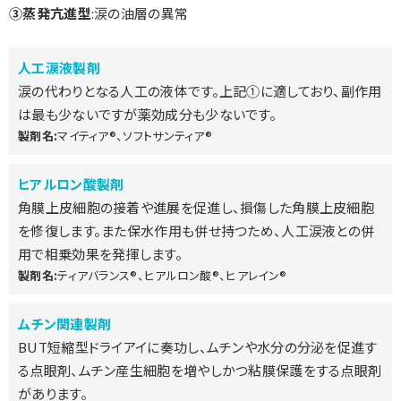
③蒸発亢進型
:涙の油層の異常
人工涙液製剤
涙の代わりとなる人工の液体です。上記①に適しており、副作用
は最も少ないですが薬効成分も少ないです。
製剤名:
マイティア®、ソフトサンティア®
ヒアルロン酸製剤
角膜上皮細胞の接着や進展を促進し、損傷した角膜上皮細胞
を修復します。また保水作用も併せ持つため、人工涙液との併
用で相乗効果を発揮します。
製剤名:
ティアバランス®、ヒアルロン酸®、ヒアレイン®
ムチン関連製剤
BUT短縮型ドライアイに奏功し、ムチンや水分の分泌を促進す
る点眼剤、ムチン産生細胞を増やしかつ粘膜保護をする点眼剤
があります。