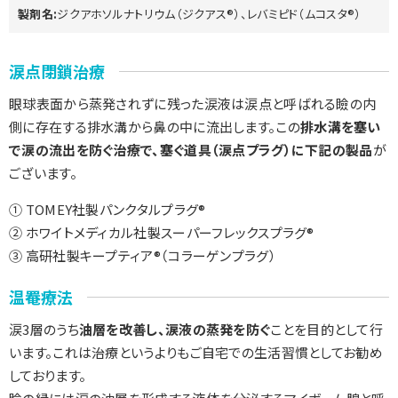
製剤名:
ジクアホソルナトリウム（ジクアス®）、レバミピド（ムコスタ®）
涙点閉鎖治療
眼球表面から蒸発されずに残った涙液は涙点と呼ばれる瞼の内
側に存在する排水溝から鼻の中に流出します。この
排水溝を塞い
で涙の流出を防ぐ治療で、塞ぐ道具（涙点プラグ）に下記の製品
が
ございます。
① TOMEY社製パンクタルプラグ®
② ホワイトメディカル社製スーパーフレックスプラグ®
③ 高研社製キープティア®（コラーゲンプラグ）
温罨療法
涙3層のうち
油層を改善し、涙液の蒸発を防ぐ
ことを目的として行
います。これは治療というよりもご自宅での生活習慣としてお勧め
しております。