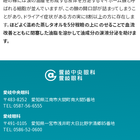
瞼の縁には涙の油層を形成する液体を分泌するマイボーム腺と呼
ばれる細胞が並んでいますが、この腺の開口部が詰まってしまうこ
とがあり、ドライアイ症状がある方の実に8割以上の方に存在しま
す。
ほどよく温めた蒸しタオルを5分程瞼の上にのせることで血流
改善とともに閉塞した油脂を溶かして油成分の涙液分泌を助けま
す。
愛岐中央眼科
〒483-8252 愛知県江南市大間町南大間5番地
TEL:
0587-56-6555
愛岐眼科
〒491-0105 愛知県一宮市浅井町大日比野字清郷85番地
TEL:
0586-52-0600