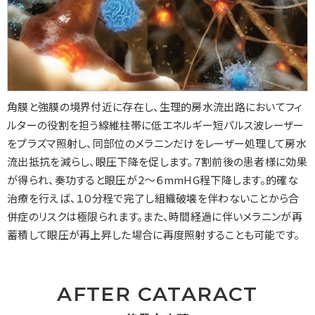
角膜と強膜の境界付近に存在し、生理的房水流出路においてフィ
ルターの役割を担う線維柱帯に低エネルギー短パルス波レーザー
をプラズマ照射し、同部位のメラニンだけをレーザー処理して房水
流出抵抗を減らし、眼圧下降を促します。７割前後の患者様に効果
が得られ、奏功すると眼圧が２～６mmHG程下降します。的確な
治療を行えば、１０分程で完了し組織破壊を伴わないことから合
併症のリスクは極限られます。また、時間経過に伴いメラニンが再
蓄積して眼圧が再上昇した場合に再度照射することも可能です。
AFTER CATARACT