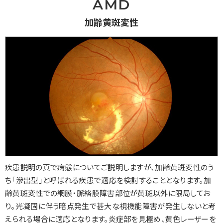
AMD
加齢黄斑変性
疾患説明の頁で病態についてご説明しますが、加齢黄斑変性のう
ち「滲出型」と呼ばれる疾患で適応を検討することとなります。加
齢黄斑変性での網膜・脈絡膜障害部位が黄斑以外に限局してお
り。光凝固に伴う暗点発生で甚大な視機能障害が発生しないと考
えられる場合に適応となります。炎症部を見極め、黄色レーザーを