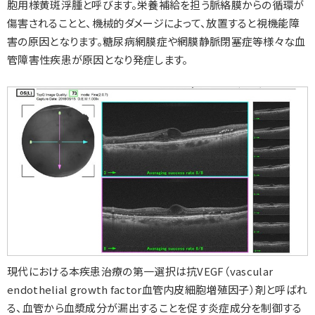
胞用様黄斑浮腫と呼びます。栄養補給を担う脈絡膜からの循環が
傷害されることと、機械的ダメージによって、放置すると視機能障
害の原因となります。糖尿病網膜症や網膜静脈閉塞症等様々な血
管障害性疾患が原因となり発症します。
現代における本疾患治療の第一選択は抗VEGF（vascular
endothelial growth factor血管内皮細胞増殖因子）剤と呼ばれ
る、血管から血漿成分が漏出することを促す炎症成分を制御する