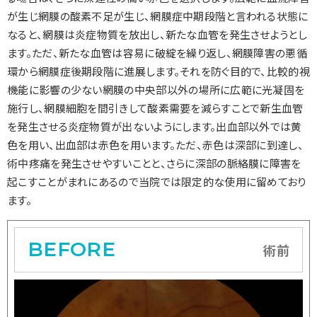
が生じ網膜の酸素不足が生じ、網膜症中期段階と言われる状態に
なると、網膜は炎症物質を放出し、新たな血管を発生させようとし
ます。ただ、新たな血管は容易に破綻を繰り返し、網膜障害の悪循
環から網膜症後期段階に進展します。それを防ぐ目的で、比較的視
機能に影響の少ない網膜の中央部以外の場所に広範に光凝固を
施行し、網膜細胞を間引きして酸素需要を減らすことで新生血管
を発生させる炎症物質が出ないようにします。出血部以外では黄
色を用い、出血部は赤色を用います。ただ、赤色は深部に到達し、
術中疼痛を発生させやすいことと、さらに深部の脈絡膜に障害を
起こすことがまれにあるので当院では限定的な使用に留めており
ます。
BEFORE
術前