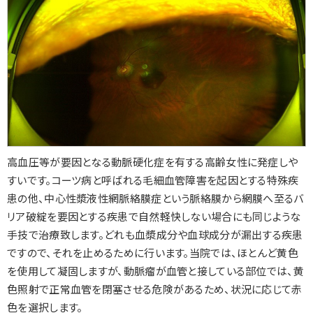
高血圧等が要因となる動脈硬化症を有する高齢女性に発症しや
すいです。コーツ病と呼ばれる毛細血管障害を起因とする特殊疾
患の他、中心性漿液性網脈絡膜症という脈絡膜から網膜へ至るバ
リア破綻を要因とする疾患で自然軽快しない場合にも同じような
手技で治療致します。どれも血漿成分や血球成分が漏出する疾患
ですので、それを止めるために行います。当院では、ほとんど黄色
を使用して凝固しますが、動脈瘤が血管と接している部位では、黄
色照射で正常血管を閉塞させる危険があるため、状況に応じて赤
色を選択します。