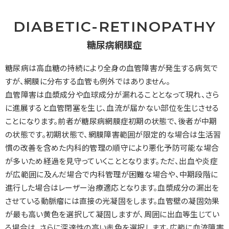
DIABETIC-RETINOPATHY
糖尿病網膜症
糖尿病は高血糖の持続により全身の血管障害が発生する病気で
すが、網膜に分布する血管も例外ではありません。
血管障害は血漿成分や血球成分が漏れることとなって現れ、さら
に進展すると血管閉塞を生じ、血流が届かない部位を生じさせる
ことになります。前者が糖尿病網膜症初期の状態で、後者が中期
の状態です。初期状態で、網膜障害範囲が限定的な場合は生活習
慣の改善を含めた内科的管理の順守により悪化予防可能な場合
が多いため経過を見守っていくこととなります。ただ、出血や炎症
が広範囲に及んだ場合で内科管理が困難な場合や、中期段階に
進行した場合はレーザー治療適応となります。血漿成分の漏出を
させている動脈瘤には直接の光凝固をします。血管壁の凝固効果
が最も高い黄色を選択して凝固しますが、周囲に出血等生じてい
る場合は、さらに深達性の高い赤色を選択します。広範に血流障害