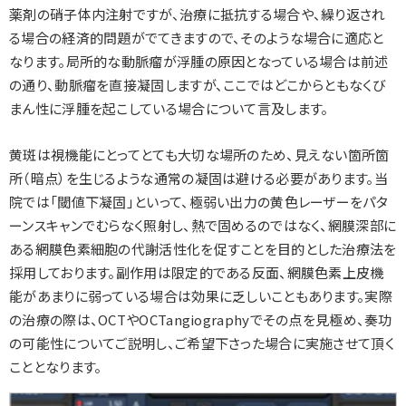
薬剤の硝子体内注射ですが、治療に抵抗する場合や、繰り返され
る場合の経済的問題がでてきますので、そのような場合に適応と
なります。局所的な動脈瘤が浮腫の原因となっている場合は前述
の通り、動脈瘤を直接凝固しますが、ここではどこからともなくび
まん性に浮腫を起こしている場合について言及します。
黄斑は視機能にとってとても大切な場所のため、見えない箇所箇
所（暗点）を生じるような通常の凝固は避ける必要があります。当
院では「閾値下凝固」といって、極弱い出力の黄色レーザーをパタ
ーンスキャンでむらなく照射し、熱で固めるのではなく、網膜深部に
ある網膜色素細胞の代謝活性化を促すことを目的とした治療法を
採用しております。副作用は限定的である反面、網膜色素上皮機
能があまりに弱っている場合は効果に乏しいこともあります。実際
の治療の際は、OCTやOCTangiographyでその点を見極め、奏功
の可能性についてご説明し、ご希望下さった場合に実施させて頂く
こととなります。