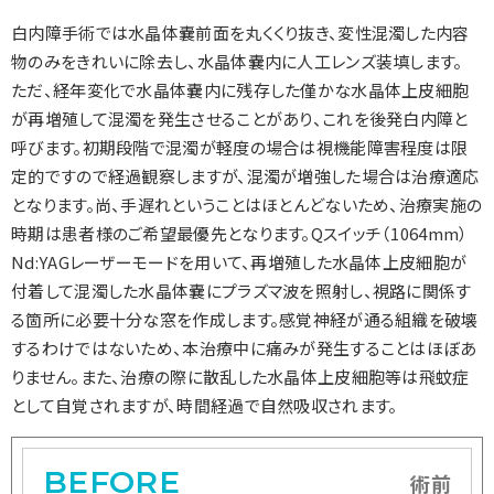
白内障手術では水晶体嚢前面を丸くくり抜き、変性混濁した内容
物のみをきれいに除去し、水晶体嚢内に人工レンズ装填します。
ただ、経年変化で水晶体嚢内に残存した僅かな水晶体上皮細胞
が再増殖して混濁を発生させることがあり、これを後発白内障と
呼びます。初期段階で混濁が軽度の場合は視機能障害程度は限
定的ですので経過観察しますが、混濁が増強した場合は治療適応
となります。尚、手遅れということはほとんどないため、治療実施の
時期は患者様のご希望最優先となります。Qスイッチ（1064mm）
Nd:YAGレーザーモードを用いて、再増殖した水晶体上皮細胞が
付着して混濁した水晶体嚢にプラズマ波を照射し、視路に関係す
る箇所に必要十分な窓を作成します。感覚神経が通る組織を破壊
するわけではないため、本治療中に痛みが発生することはほぼあ
りません。また、治療の際に散乱した水晶体上皮細胞等は飛蚊症
として自覚されますが、時間経過で自然吸収されます。
BEFORE
術前