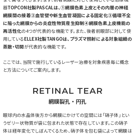
器
TOPCON社製PASCALは、①網膜色素上皮とその内層の神経
網膜間の接着②血管壁や新生血管凝固による固定化③循環不全
に陥った網膜からの炎症性物質産生抑制④網膜色素上皮機能の
再活性化
の4つが代表的な機能です。また、後者前眼部に対して使
用している
ELLEX社製TANGOは、プラズマ照射による対象組織の
蒸散・切開
が代表的な機能です。
ここでは、当院で施行しているレーザー治療を対象疾患毎に概念
と方法についてご案内します。
RETINAL TEAR
網膜裂孔・円孔
眼球内の水晶体後方から網膜にかけての空間には「硝子体」とい
うゼリー状物質が袋に包まれた状態で存在しています。この硝子
体は経年変化でしぼんでくるため、硝子体を包む袋によって網膜は