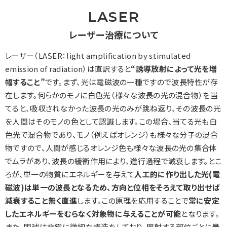
LASER
レーザー治療について
レーザー（LASER：light amplification by stimulated
emission of radiation）は直訳すると
“誘導放射によって光を増
幅すること”
です。まず、光は電磁波の一種ですので波長特性が存
在します。何らかのモノに白色光（様々な波長の光の混合物）を当
てると、吸収されなかった波長の光のみが跳ね返り、その波長の光
を人間はそのモノの色として認識します。この場合、当てる光も白
色光で混合物であり、モノ（例えばオレンジ）も様々な分子の混合
物ですので、人間が感じるオレンジ色も様々な波長の光の集合体
でムラがあり、波長の緩衝作用により、進行過程で減衰します。とこ
ろが、単一の物質にエネルギーを与えて
人工的に作り出した光(電
磁波)は単一の波長となるため、方向と位相をそろえて取り出せば
減衰すること無く直進
します。この原理を応用することで
常に安定
したエネルギーをむらなく対象物に与えることが可能
となります。
また、眼球は非常に微細な構造をしており、照射する部位ごとに
最