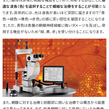
適な波長（色）を選択することで繊細な治療をすることが可能
とな
ります。具体的には、光は波長が長いほど深部に届きますので「青
色→緑色→黄色→赤色」の順に深い部位を凝固することになりま
す。ただ、青色は表層の網膜神経線維に強いダメージを及ぼし、使
用する機会がないため「緑、黄、赤」を使い分けることになります。
また、網膜に対する治療と前眼部に用いる治療では概念から装置
まで異なってきます。まず、前者網膜に対して使用している治療機