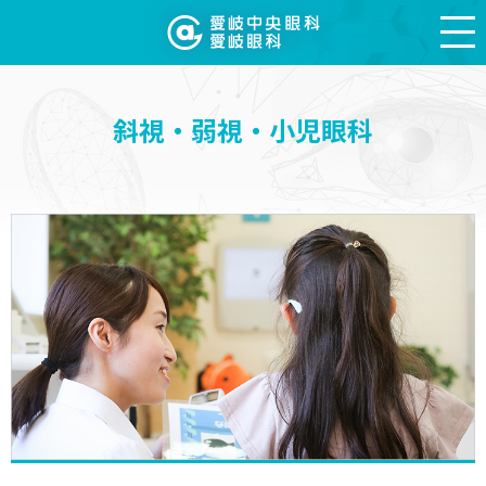
斜視・弱視・小児眼科