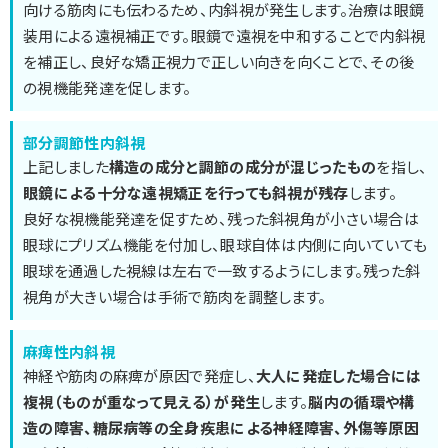
向ける筋肉にも伝わるため、内斜視が発生します。治療は眼鏡
装用による遠視補正です。眼鏡で遠視を中和することで内斜視
を補正し、良好な矯正視力で正しい向きを向くことで、その後
の視機能発達を促します。
部分調節性内斜視
上記しました
構造の成分と調節の成分が混じったもの
を指し、
眼鏡による十分な遠視矯正を行っても斜視が残存
します。
良好な視機能発達を促すため、残った斜視角が小さい場合は
眼球にプリズム機能を付加し、眼球自体は内側に向いていても
眼球を通過した視線は左右で一致するようにします。残った斜
視角が大きい場合は手術で筋肉を調整します。
麻痺性内斜視
神経や筋肉の麻痺が原因で発症し、
大人に発症した場合には
複視（ものが重なって見える）が発生
します。
脳内の循環や構
造の障害、糖尿病等の全身疾患による神経障害、外傷等原因