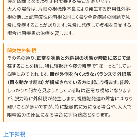
得が困難であるため手術を要する場合が多いです。
大人の場合は、片眼の視機能不良により発生する廃用性外斜
視の他、上記麻痺性内斜視と同じく脳や全身疾患の問題で急
激に発症することがあります。急激に発症して複視を自覚する
場合は原疾患の治療を要します。
間欠性外斜視
その名の通り、
正常な状態と外斜視の状態が時間に応じて混
在する
ことを指し、特に寝起きや疲労時等で“ぼーっと”してい
る時にみてとれます。
目が外側を向くようなバランスで外眼筋
（目を動かす筋肉）が構成されている方に起こり得ます。
普段、
しっかりと何かを見ようとしている時は正常な視線となります
が、脱力時に外斜視が発生します。視機能発達の障害にはなり
難いことが多いですが、特に整容的に気になる場合や、大人で
眼精疲労の原因になる場合に手術適応となります。
上下斜視