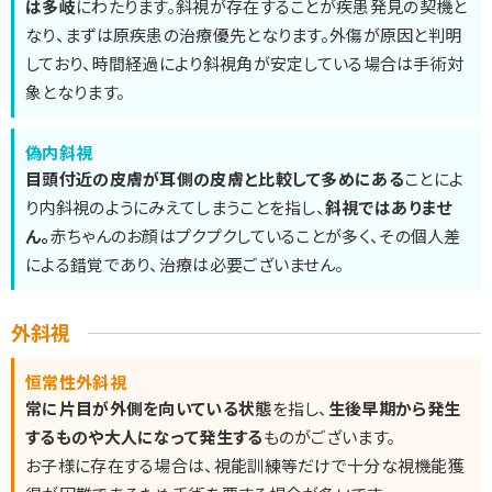
は多岐
にわたります。斜視が存在することが疾患発見の契機と
なり、まずは原疾患の治療優先となります。外傷が原因と判明
しており、時間経過により斜視角が安定している場合は手術対
象となります。
偽内斜視
目頭付近の皮膚が耳側の皮膚と比較して多めにある
ことによ
り内斜視のようにみえてしまうことを指し、
斜視ではありませ
ん。
赤ちゃんのお顔はプクプクしていることが多く、その個人差
による錯覚であり、治療は必要ございません。
外斜視
恒常性外斜視
常に片目が外側を向いている状態
を指し、
生後早期から発生
するものや大人になって発生する
ものがございます。
お子様に存在する場合は、視能訓練等だけで十分な視機能獲