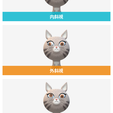
内斜視
外斜視