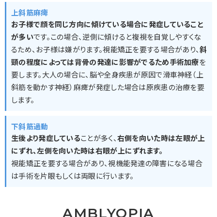
上斜筋麻痺
お子様で顔を同じ方向に傾けている場合に発症していること
が多い
です。この場合、逆側に傾けると複視を自覚しやすくな
るため、お子様は嫌がります。視能矯正を要する場合があり、
斜
頸の程度によっては背骨の発達に影響がでるため手術加療
を
要します。大人の場合に、脳や全身疾患が原因で滑車神経（上
斜筋を動かす神経）麻痺が発症した場合は原疾患の治療を要
します。
下斜筋過動
生後より発症している
ことが多く、
右側を向いた時は左眼が上
にずれ、左側を向いた時は右眼が上にずれます。
視能矯正を要する場合があり、視機能発達の障害になる場合
は手術を片眼もしくは両眼に行います。
AMBLYOPIA