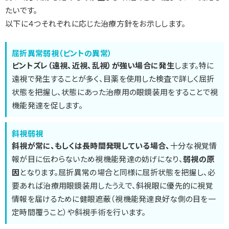
たいです。
以下に４つそれぞれに応じた治療方針をお示しします。
屈折異常弱視（ピントの異常）
ピントズレ（遠視、近視、乱視）が強い場合に発生
します。特に
遠視で発生することが多く、目薬を使用した検査で詳しく屈折
状態を把握し、状態にあった治療用の眼鏡装用をすることで視
機能発達を促します。
斜視弱視
斜視が常に、もしくは長時間発現している場合、
十分な視覚情
報が目に伝わらないため視機能発達の妨げになり、
弱視の原
因
となります。屈折異常の場合と同様に屈折状態を把握し、必
要あれば治療用眼鏡装用したうえで、斜視眼に優先的に視覚
情報を届けるために健眼遮蔽（視機能発達良好な側の目を一
定時間覆うこと）や斜視手術を行います。