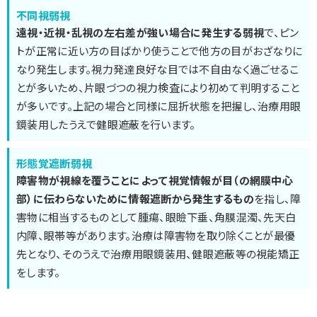
不同視弱視
遠視・近視・乱視の左右差が強い場合に発生する弱視
で、ピン
トが正常に近い方の目ばかり使うことで他方の目がおざなりに
なり発生します。視力発達良好な目では不自由なく過ごせるこ
とが多いため、片眼づつの視力検査により初めて判明すること
が多いです。上記の場合と同様に屈折状態を把握し、治療用眼
鏡装用したうえで健眼遮蔽を行います。
形態覚遮断弱視
障害物が視線を覆うことによって視覚情報が目（の網膜中心
部）に伝わらないために情報遮断から発生するもの
を指し、障
害物に相当するものとして腫瘍、眼瞼下垂、角膜混濁、先天白
内障、眼帯等があります。治療は障害物を取り除くことが最優
先となり、そのうえで治療用眼鏡装用、健眼遮蔽等の視能矯正
をします。