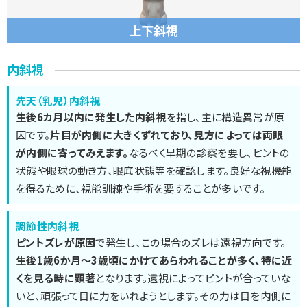
上下斜視
内斜視
先天（乳児）内斜視
生後6カ月以内に発生した内斜視
を指し、主に構造異常が原
因です。
片目が内側に大きくずれており、見方によっては両眼
が内側に寄ってみえます。
なるべく早期の診察を要し、ピントの
状態や眼球の動き方、眼底状態等を確認します。良好な視機能
を得るために、視能訓練や手術を要することが多いです。
調節性内斜視
ピントズレが原因
で発生し、この場合のズレは遠視方向です。
生後1歳6か月～3歳頃にかけてあらわれることが多く、特に近
くを見る時に顕著
となります。遠視によってピントが合っていな
いと、頑張って目に力をいれようとします。その力は目を内側に