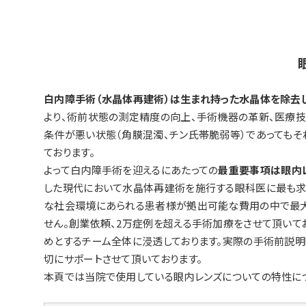
白内障手術（水晶体再建術）は生まれ持った水晶体を除去し
より、術前状態の測定精度の向上、手術機器の革新、医療
条件が悪い状態（角膜混濁、チン氏帯脆弱等）であっても
ております。
よって白内障手術を迎えるにあたっての
最重要事項は眼内
した現代において水晶体再建術を施行する眼科医に最も求
な社会環境にあられる患者様が拠出可能な費用の中で最大
せん。創業依頼、2万症例を超える手術加療をさせて頂い
めとするチーム全体に浸透しております。実際の手術前説明
切にサポートさせて頂いております。
本頁では当院で使用している眼内レンズについての特性に