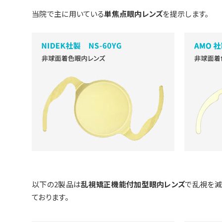
当院で主に用いている
単焦点眼内レンズ
を提示します。
以下の2製品は
乱視矯正機能付加型眼内レンズ
で乱視を減
ております。