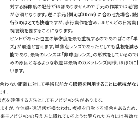
対する解像度の配分がほぼありませんので手元の作業では老眼
が必須となります。逆に
手元（例えば30cm）に合わせた場合、
行うのはとても快適
ですが、歩行動作を含め、ほとんどの日常動
視眼鏡を要することになります。
ピントがあった位置の解像度を最も重視するのであればこの「単
ズ」が最適と言えます。単焦点レンズであったとしても
乱視を減ら
能
であり、最新のレンズは「非球面レンズ」の形式をしているの
みの原因となるような収差は最新のカメラレンズ同様、ほぼ０に
います。
が合わない距離に対して手術以前から
眼鏡を利用することに抵抗がな
す。
点を確保する方法としてモノビジョン法があります。
ますが、立体感・遠近感が損なわれ、複視を自覚する場合もあるため
生来モノビジョンの見え方に慣れているような限られた方々には有効