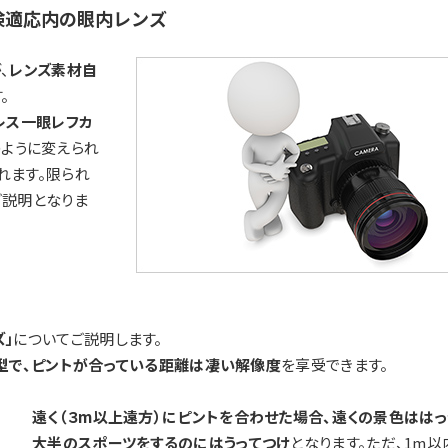
険適応内の眼内レンズ
、
レンズ素材自
。
レス一眼レフカ
のように変えられ
れます。限られ
ご説明となりま
」
についてご説明します。
型で、ピントが合っている距離は凄い解像度
を享受できます。
遠く（３m以上遠方）にピントを合わせた場合、遠くの景色ははっ
大半のスポーツをするのにはうってつけ
となります。ただ、1m