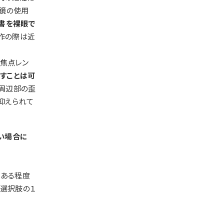
鏡の使用
読書を裸眼で
作の際は近
焦点レン
すことは可
で周辺部の歪
抑えられて
い場合に
、ある程度
な選択肢の１