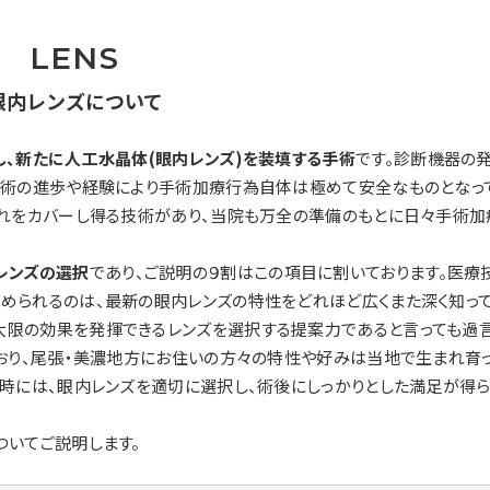
LENS
眼内レンズについて
、新たに人工水晶体(眼内レンズ)を装填する手術
です。診断機器の
技術の進歩や経験により手術加療行為自体は極めて安全なものとなっ
それをカバーし得る技術があり、当院も万全の準備のもとに日々手術加
レンズの選択
であり、ご説明の９割はこの項目に割いております。医療
められるのは、最新の眼内レンズの特性をどれほど広くまた深く知って
限の効果を発揮できるレンズを選択する提案力であると言っても過
ており、尾張・美濃地方にお住いの方々の特性や好みは当地で生まれ育
時には、眼内レンズを適切に選択し、術後にしっかりとした満足が得ら
ついてご説明します。