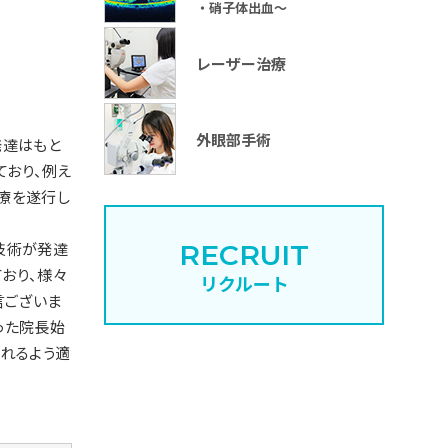
・硝子体出血～
レーザー治療
外眼部手術
発達はもと
ており、例え
療を遂行し
技術が発達
RECRUIT
おり、様々
リクルート
言ございま
った院長始
れるよう適