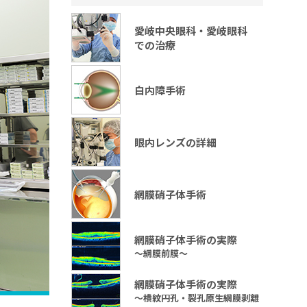
愛岐中央眼科・愛岐眼科
での治療
白内障手術
眼内レンズの詳細
網膜硝子体手術
網膜硝子体手術の実際
～網膜前膜～
網膜硝子体手術の実際
～横紋円孔・裂孔原生網膜剥離